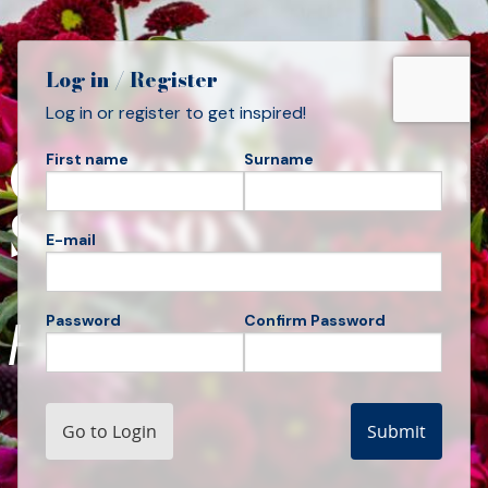
Log in / Register
Log in or register to get inspired!
COLOUR YOUR
First name
Surname
SEASON
E-mail
Hello, autumn
Password
Confirm Password
Go to Login
Submit