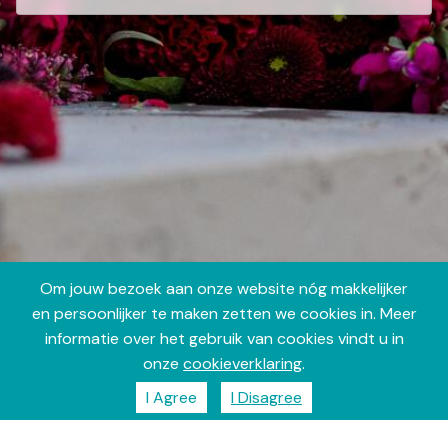
Om jouw bezoek aan onze website nóg makkelijker
en persoonlijker te maken zetten we cookies in. Meer
informatie over het gebruik van cookies vindt u in
onze
cookieverklaring
.
I Agree
I Disagree