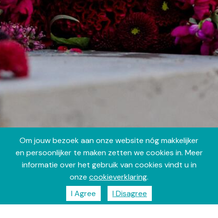
Om jouw bezoek aan onze website nóg makkelijker
en persoonlijker te maken zetten we cookies in. Meer
informatie over het gebruik van cookies vindt u in
onze
cookieverklaring
.
I Agree
I Disagree