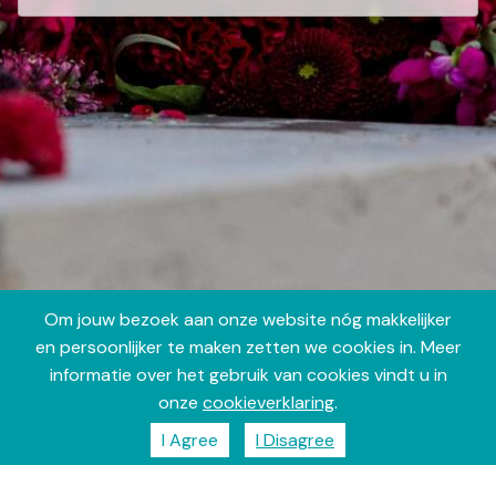
Om jouw bezoek aan onze website nóg makkelijker
en persoonlijker te maken zetten we cookies in. Meer
informatie over het gebruik van cookies vindt u in
onze
cookieverklaring
.
I Agree
I Disagree