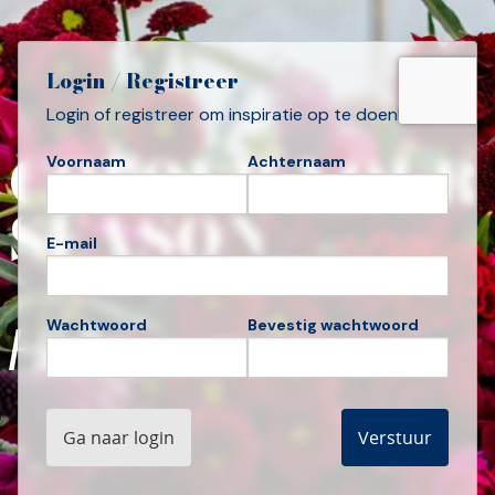
Login / Registreer
Login of registreer om inspiratie op te doen!
COLOUR YOUR
Voornaam
Achternaam
SEASON
E-mail
Hello, summer
Wachtwoord
Bevestig wachtwoord
Ga naar login
Verstuur