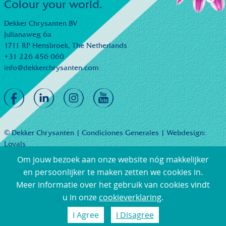
Colour your world.
Dekker Chrysanten BV
Julianaweg 6a
1711 RP Hensbroek,
The Netherlands
+31 226 456 060
info@dekkerchrysanten.com
© Dekker Chrysanten |
Condiciones Generales
| Webdesign:
Loyals
Om jouw bezoek aan onze website nóg makkelijker
en persoonlijker te maken zetten we cookies in.
Meer informatie over het gebruik van cookies vindt
u in onze
cookieverklaring
.
I Agree
I Disagree