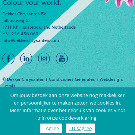
Colour your world.
Dekker Chrysanten BV
Julianaweg 6a
1711 RP Hensbroek,
The Netherlands
+31 226 456 060
info@dekkerchrysanten.com
© Dekker Chrysanten |
Condiciones Generales
| Webdesign:
Loyals
Om jouw bezoek aan onze website nóg makkelijker
en persoonlijker te maken zetten we cookies in.
Meer informatie over het gebruik van cookies vindt
u in onze
cookieverklaring
.
I Agree
I Disagree