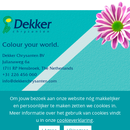
Colour your world.
Dekker Chrysanten BV
Julianaweg 6a
1711 RP Hensbroek,
The Netherlands
+31 226 456 060
info@dekkerchrysanten.com
Om jouw bezoek aan onze website nóg makkelijker
en persoonlijker te maken zetten we cookies in.
Meer informatie over het gebruik van cookies vindt
© Dekker Chrysanten |
Algemene Verkoop- en
u in onze
cookieverklaring
.
Leveringsvoorwaarden
|
Privacyverklaring
| Webdesign:
Loyals