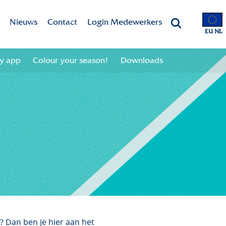
Nieuws
Contact
Login Medewerkers
EU NL
 app
Aanmelden nieuwsbrief
Contactgegevens
ey app
Colour your season!
Downloads
 your season!
Afmelden nieuwsbrief
Team
oads
? Dan ben je hier aan het