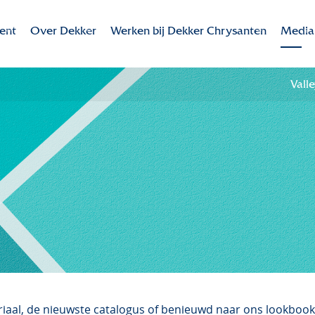
ent
Over Dekker
Werken bij Dekker Chrysanten
Media
Dekker Chrysanten
Werken bij Dekker Chrysanten
Valley
Vall
ent
Missie - Visie
Overzicht vacatures
Colour
te rassen
MVO
Bedrijfsidentiteit
Downl
Duurzaamheid
Onze collega's
Innovatie
Contact
Internationaal
Historie
Samenwerking in de keten
riaal, de nieuwste catalogus of benieuwd naar ons lookbook