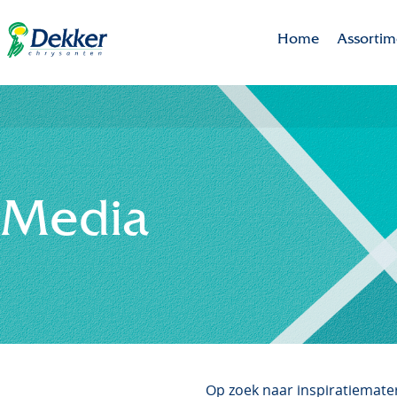
Home
Assortim
Brands
Assortim
Uitgelich
Media
Op zoek naar inspiratiemate