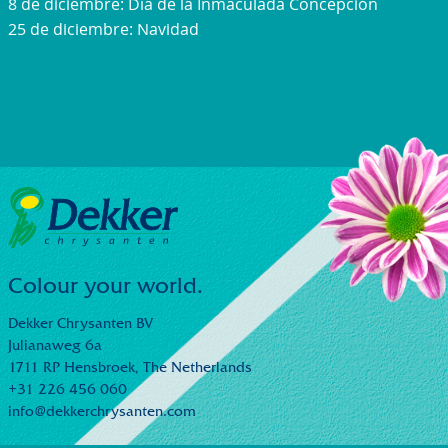
8 de diciembre: Día de la Inmaculada Concepción
25 de diciembre: Navidad
Colour your world.
Dekker Chrysanten BV
Julianaweg 6a
1711 RP Hensbroek,
The Netherlands
+31 226 456 060
info@dekkerchrysanten.com