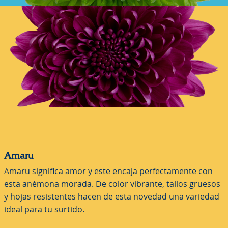
Amaru
Amaru significa amor y este encaja perfectamente con
esta anémona morada. De color vibrante, tallos gruesos
y hojas resistentes hacen de esta novedad una variedad
ideal para tu surtido.