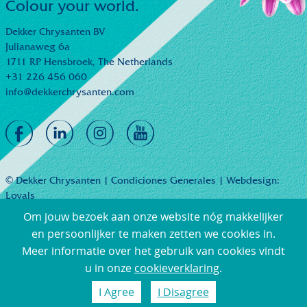
Colour your world.
Dekker Chrysanten BV
Julianaweg 6a
1711 RP Hensbroek,
The Netherlands
+31 226 456 060
info@dekkerchrysanten.com
© Dekker Chrysanten |
Condiciones Generales
| Webdesign:
Loyals
Om jouw bezoek aan onze website nóg makkelijker
en persoonlijker te maken zetten we cookies in.
Meer informatie over het gebruik van cookies vindt
u in onze
cookieverklaring
.
I Agree
I Disagree