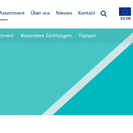
Assortment
Über uns
Nieuws
Kontakt
EU DE
Marken
Dekker Chrysanten
Kontaktangaben
rtment
Besondere Züchtungen
Topspin
Assortment
Mission-Vision
Team
Besondere Züchtungen
CSR
Topspin
Nachhaltigkeit
Innovation
International
Geschichte
Branchenweite Zusammenarbeit