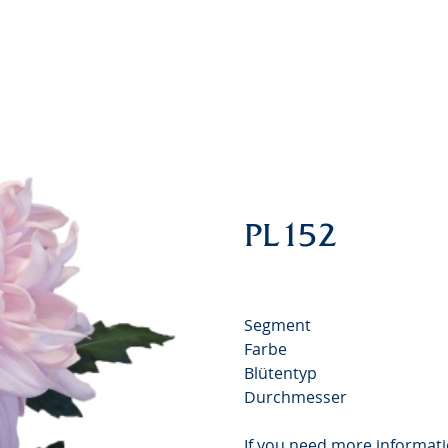
PL152
Segment
Farbe
Blütentyp
Durchmesser
If you need more informati