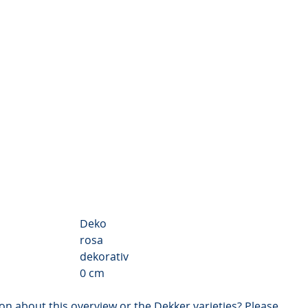
Chrysanthemum Valley
Video
Deko
rosa
dekorativ
0 cm
on about this overview or the Dekker varieties? Please