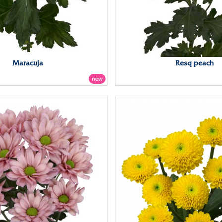
Maracuja
Resq peach
new