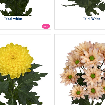
Ideal white
Idini White
new