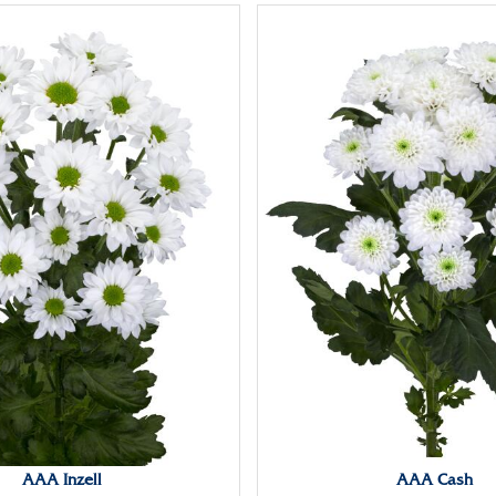
Chrysanthemum Valley
Video
AAA Inzell
AAA Cash