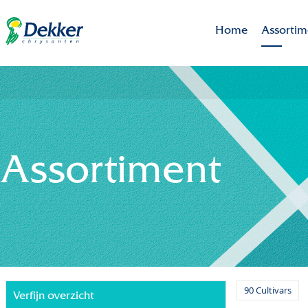
Home
Assortim
Brands
Assortim
Uitgelich
Assortiment
90 Cultivars
Verfijn overzicht