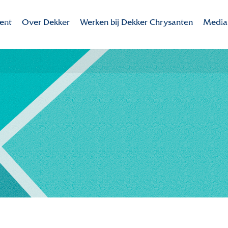
ent
Over Dekker
Werken bij Dekker Chrysanten
Media
Dekker Chrysanten
Werken bij Dekker Chrysanten
Valley
ent
Missie - Visie
Overzicht vacatures
Colour
te rassen
MVO
Bedrijfsidentiteit
Downl
Duurzaamheid
Onze collega's
Innovatie
Contact
Internationaal
Historie
Samenwerking in de keten