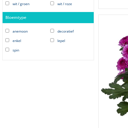
wit / groen
wit / roze
Bloemtype
anemoon
decoratief
enkel
lepel
spin