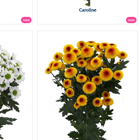
Caroline
new
new