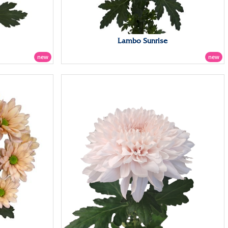
Lambo Sunrise
new
new