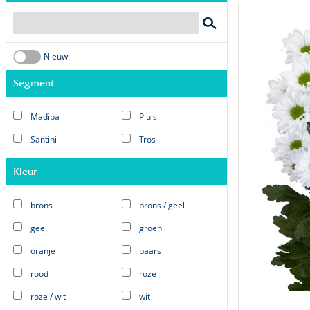
Nieuw
On
Off
Segment
Madiba
Pluis
Santini
Tros
Kleur
brons
brons / geel
geel
groen
oranje
paars
rood
roze
roze / wit
wit