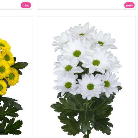
new
new