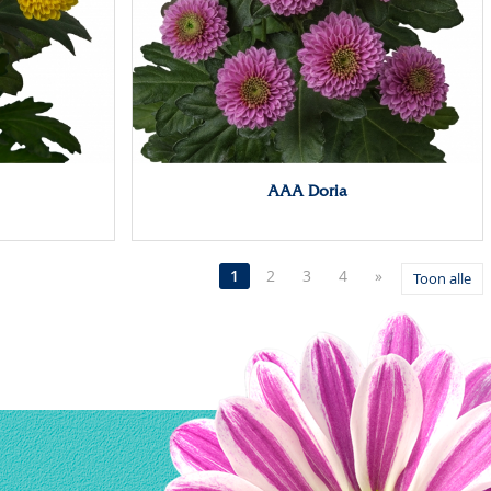
AAA Doria
1
2
3
4
»
Toon alle