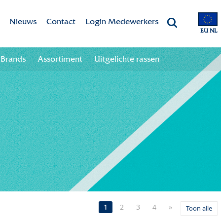
Nieuws
Contact
Login Medewerkers
EU NL
 app
Aanmelden nieuwsbrief
Contactgegevens
Brands
Assortiment
Uitgelichte rassen
 your season!
Afmelden nieuwsbrief
Team
oads
1
2
3
4
»
Toon alle