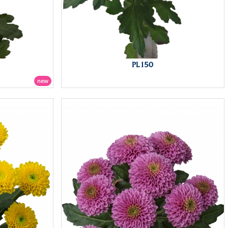
PL150
new