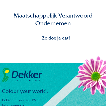
Maatschappelijk Verantwoord
Ondernemen
Zo doe je dat!
Colour your world.
Dekker Chrysanten BV
Julianaweg 6a