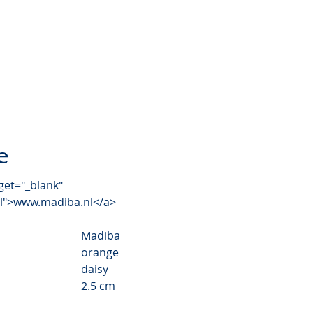
Chrysanthemum Valley
Video
e
get="_blank"
nl">www.madiba.nl</a>
Madiba
orange
daisy
2.5 cm