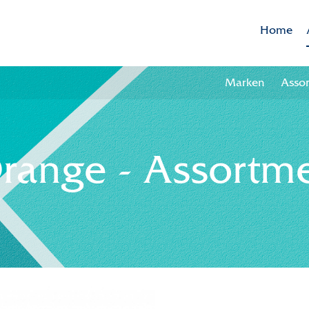
Home
Marken
Asso
range - Assortm