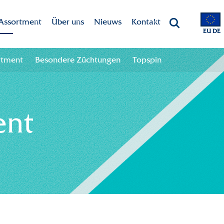
Assortment
Über uns
Nieuws
Kontakt
EU DE
Marken
Dekker Chrysanten
Kontaktangaben
rtment
Besondere Züchtungen
Topspin
Assortment
Mission-Vision
Team
Besondere Züchtungen
CSR
ent
Topspin
Nachhaltigkeit
Innovation
International
Geschichte
Branchenweite Zusammenarbeit