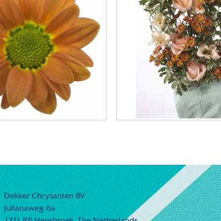
Dekker Chrysanten BV
Julianaweg 6a
1711 RP Hensbroek,
The Netherlands