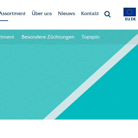
Assortment
Über uns
Nieuws
Kontakt
EU DE
Marken
Dekker Chrysanten
Kontaktangaben
rtment
Besondere Züchtungen
Topspin
Assortment
Mission-Vision
Team
Besondere Züchtungen
CSR
Topspin
Nachhaltigkeit
Innovation
International
Geschichte
Branchenweite Zusammenarbeit