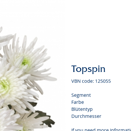
Topspin
VBN code: 125055
Segment
Farbe
Blütentyp
Durchmesser
If you need more informati