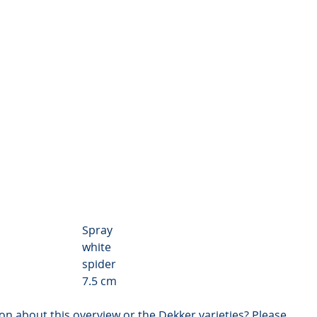
Chrysanthemum Valley
Video
Spray
white
spider
7.5 cm
on about this overview or the Dekker varieties? Please