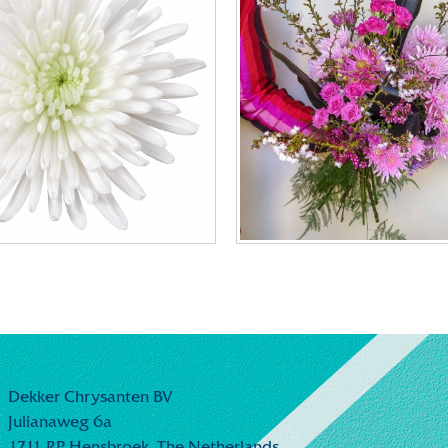
Dekker Chrysanten BV
Julianaweg 6a
1711 RP Hensbroek,
The Netherlands