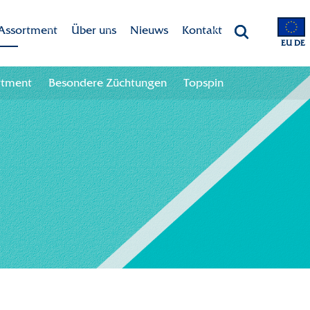
Assortment
Über uns
Nieuws
Kontakt
EU DE
Marken
Dekker Chrysanten
Kontaktangaben
rtment
Besondere Züchtungen
Topspin
Assortment
Mission-Vision
Team
Besondere Züchtungen
CSR
Topspin
Nachhaltigkeit
Innovation
International
Geschichte
Branchenweite Zusammenarbeit