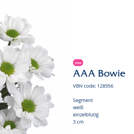
new
AAA Bowie
VBN code: 128956
Segment
weiß
einzelblütig
3 cm