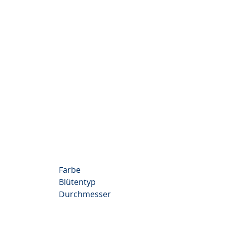
Chrysanthemum Valley
Video
Farbe
Blütentyp
Durchmesser