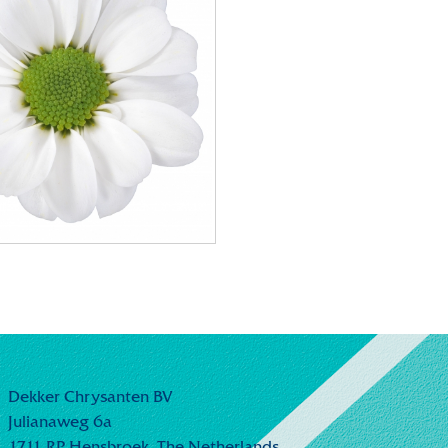
Dekker Chrysanten BV
Julianaweg 6a
1711 RP Hensbroek,
The Netherlands