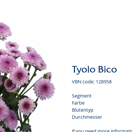
Tyolo Bico
VBN code: 128958
Segment
Farbe
Blütentyp
Durchmesser
If you need more informati