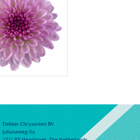
Dekker Chrysanten BV
Julianaweg 6a
1711 RP Hensbroek,
The Netherlands