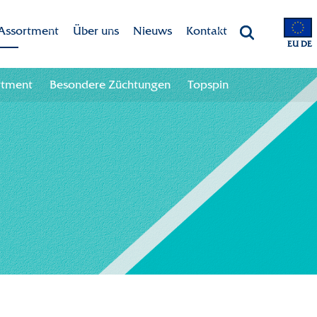
Assortment
Über uns
Nieuws
Kontakt
EU DE
Marken
Dekker Chrysanten
Kontaktangaben
rtment
Besondere Züchtungen
Topspin
Assortment
Mission-Vision
Team
Besondere Züchtungen
CSR
Topspin
Nachhaltigkeit
Innovation
International
Geschichte
Branchenweite Zusammenarbeit