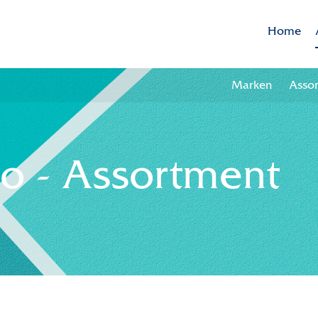
Home
Marken
Asso
co - Assortment