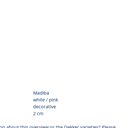
Chrysanthemum Valley
Video
Madiba
white / pink
decorative
2 cm
on about this overview or the Dekker varieties? Please