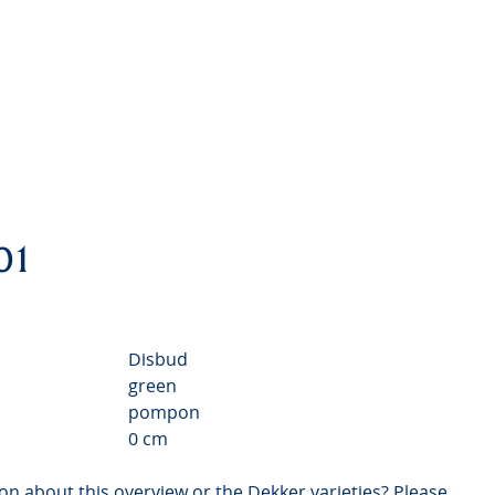
Chrysanthemum Valley
Video
01
Disbud
green
pompon
0 cm
on about this overview or the Dekker varieties? Please