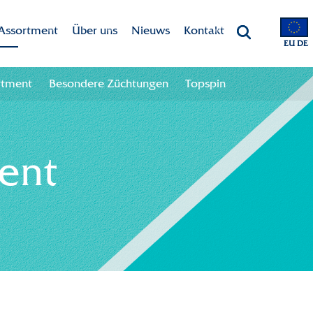
Assortment
Über uns
Nieuws
Kontakt
EU DE
Marken
Dekker Chrysanten
Kontaktangaben
rtment
Besondere Züchtungen
Topspin
Assortment
Mission-Vision
Team
Besondere Züchtungen
CSR
ent
Topspin
Nachhaltigkeit
Innovation
International
Geschichte
Branchenweite Zusammenarbeit