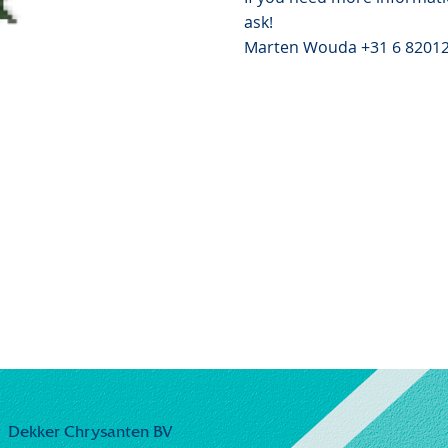
ask!
Marten Wouda +31 6 8201
Dekker Chrysanten BV