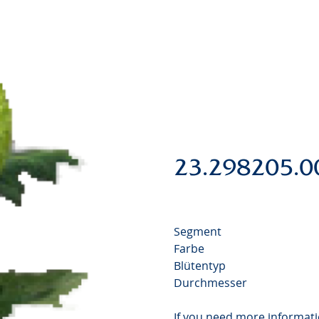
23.298205.0
Segment
Farbe
Blütentyp
Durchmesser
If you need more informati