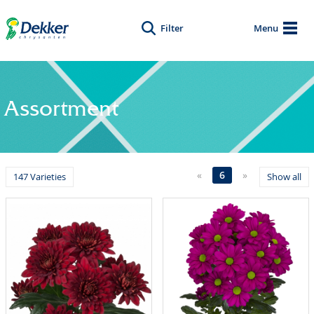
Filter
Menu
Assortment
«
6
»
147 Varieties
Show all