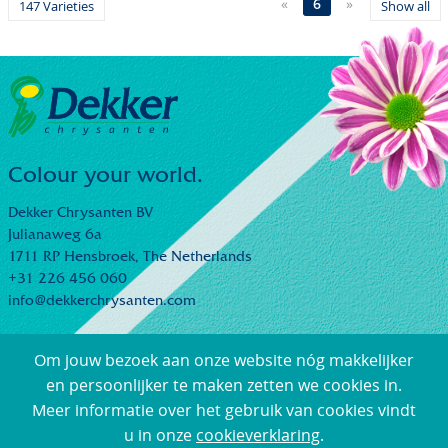
«
6
»
147 Varieties
Show all
Colour your world.
Dekker Chrysanten BV
Julianaweg 6a
1711 RP Hensbroek,
The Netherlands
+31 226 456 060
info@dekkerchrysanten.com
Om jouw bezoek aan onze website nóg makkelijker
en persoonlijker te maken zetten we cookies in.
Meer informatie over het gebruik van cookies vindt
© Dekker Chrysanten |
General Sales and Delivery Terms
|
u in onze
cookieverklaring
.