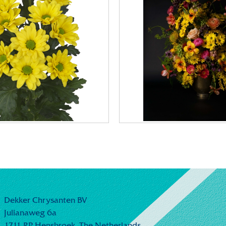
Dekker Chrysanten BV
Julianaweg 6a
1711 RP Hensbroek,
The Netherlands