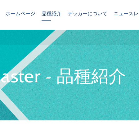
ホームページ
品種紹介
デッカーについて
ニュースレ
スポットを当てた品種
デッカークリサンテマム
ミッション・ビジョン
企業の社会的責任
ster - 品種紹介
持続可能性
イノベーション
国際的な
社史
チェーン店との協力