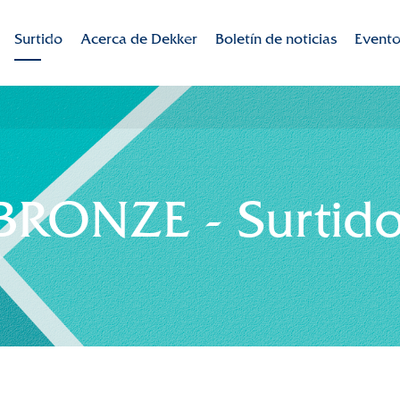
Surtido
Acerca de Dekker
Boletín de noticias
Evento
Marcas
Dekker Chrysanten
Fiestas
Variedades detalladas
Misión-visión
RSE
RONZE - Surtid
Sostenibilidad
Innovación
Internacional
Historia
Colaboración en la cadena