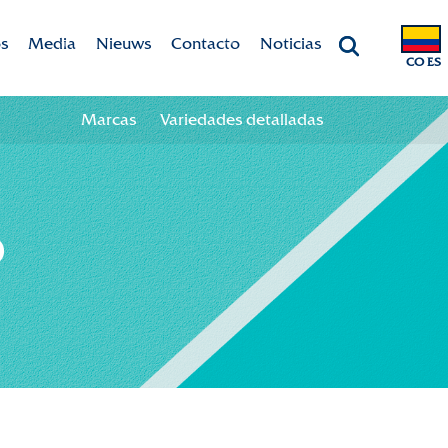
s
Media
Nieuws
Contacto
Noticias
CO ES
Colour your season!
Datos de contacto
Marcas
Variedades detalladas
Downloads
Team
o