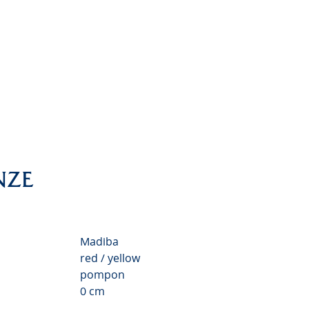
NZE
Madiba
red / yellow
pompon
0 cm