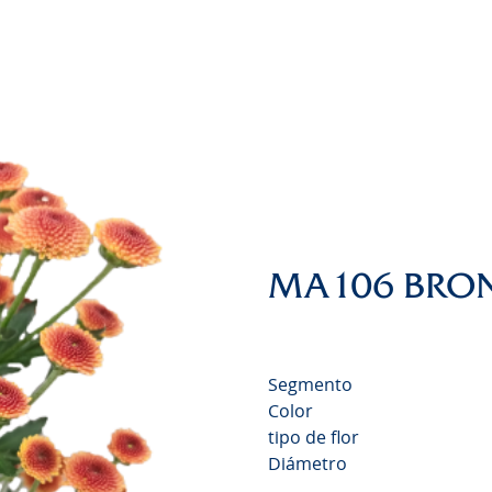
Chrysanthemum Valley
Video
MA106 BRO
Segmento
Color
tipo de flor
Diámetro