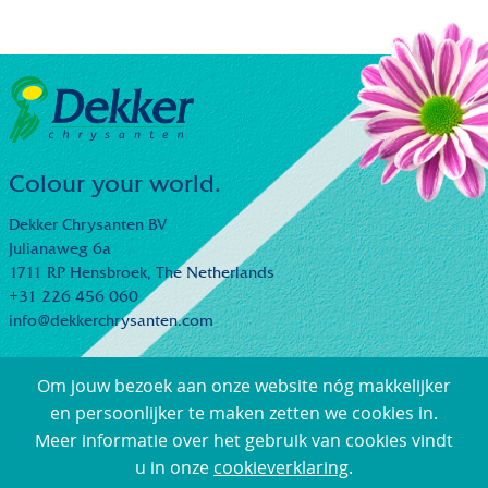
Colour your world.
Dekker Chrysanten BV
Julianaweg 6a
1711 RP Hensbroek,
The Netherlands
+31 226 456 060
info@dekkerchrysanten.com
Om jouw bezoek aan onze website nóg makkelijker
en persoonlijker te maken zetten we cookies in.
Meer informatie over het gebruik van cookies vindt
© Dekker Chrysanten |
General Sales and Delivery Terms
|
u in onze
cookieverklaring
.
Aanmelding KBBBD
|
Privacy Statement
| Webdesign:
Loyals