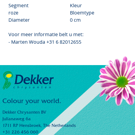
Segment
Kleur
roze
Bloemtype
Diameter
0 cm
Voor meer informatie belt u met:
- Marten Wouda +31 6 82012655
Colour your world.
Dekker Chrysanten BV
Julianaweg 6a
1711 RP Hensbroek,
The Netherlands
+31 226 456 060