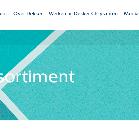
ent
Over Dekker
Werken bij Dekker Chrysanten
Media
Dekker Chrysanten
Werken bij Dekker Chrysanten
Valley
ent
Missie - Visie
Overzicht vacatures
Colour
te rassen
MVO
Bedrijfsidentiteit
Downl
ssortiment
Duurzaamheid
Onze collega's
Innovatie
Contact
Internationaal
Historie
Samenwerking in de keten