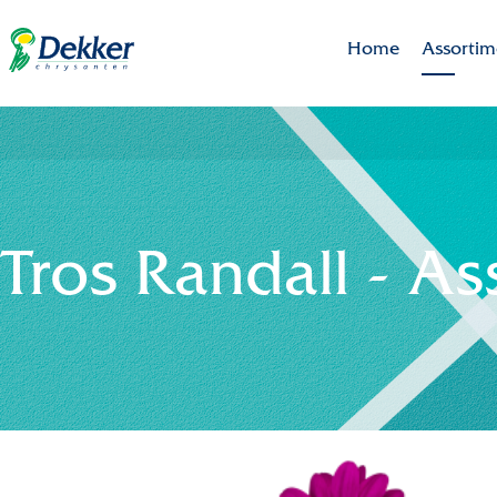
Home
Assortim
Brands
Assortim
Uitgelich
Tros Randall - A