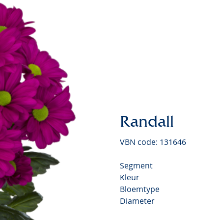
Chrysanthemum Valley
Video
Randall
VBN code: 131646
Segment
Kleur
Bloemtype
Diameter