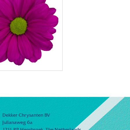
Dekker Chrysanten BV
Julianaweg 6a
1711 RP Hensbroek,
The Netherlands