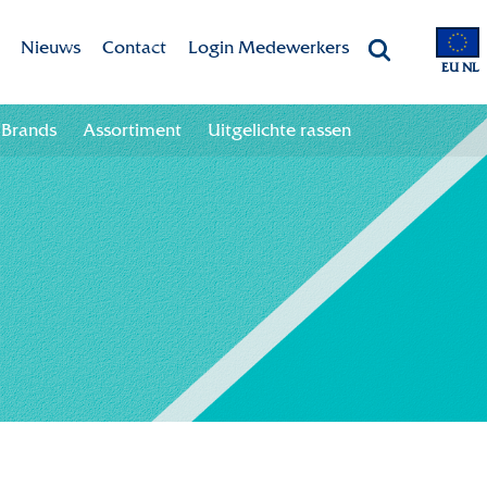
Nieuws
Contact
Login Medewerkers
EU NL
 app
Aanmelden nieuwsbrief
Contactgegevens
Brands
Assortiment
Uitgelichte rassen
 your season!
Afmelden nieuwsbrief
Team
oads