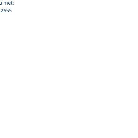
u met:
12655