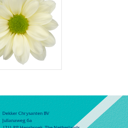
Dekker Chrysanten BV
Julianaweg 6a
1711 RP Hensbroek,
The Netherlands