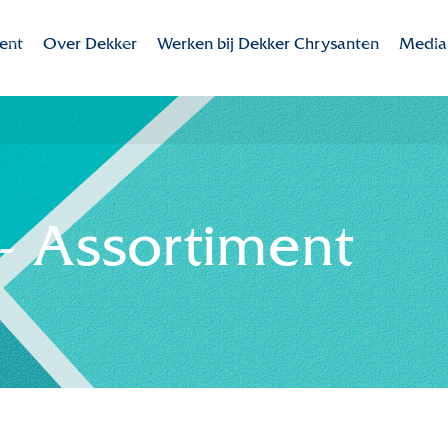
ent
Over Dekker
Werken bij Dekker Chrysanten
Media
Dekker Chrysanten
Werken bij Dekker Chrysanten
Valley
ent
Missie - Visie
Overzicht vacatures
Colour
te rassen
MVO
Bedrijfsidentiteit
Downl
- Assortiment
Duurzaamheid
Onze collega's
Innovatie
Contact
Internationaal
Historie
Samenwerking in de keten