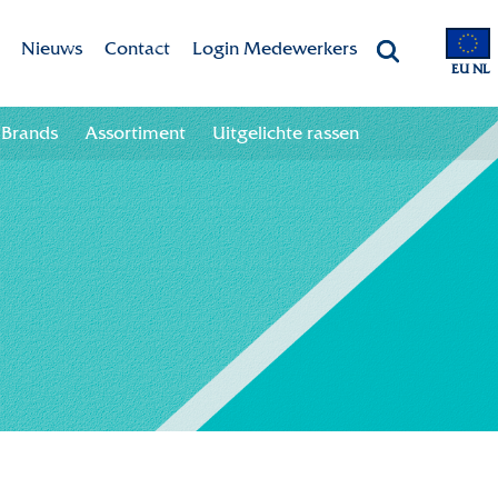
Nieuws
Contact
Login Medewerkers
EU NL
 app
Aanmelden nieuwsbrief
Contactgegevens
Brands
Assortiment
Uitgelichte rassen
 your season!
Afmelden nieuwsbrief
Team
oads