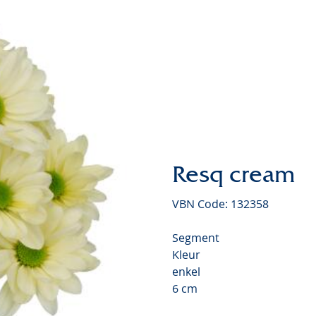
Chrysanthemum Valley
Video
Resq cream
VBN Code: 132358
Segment
Kleur
enkel
6 cm