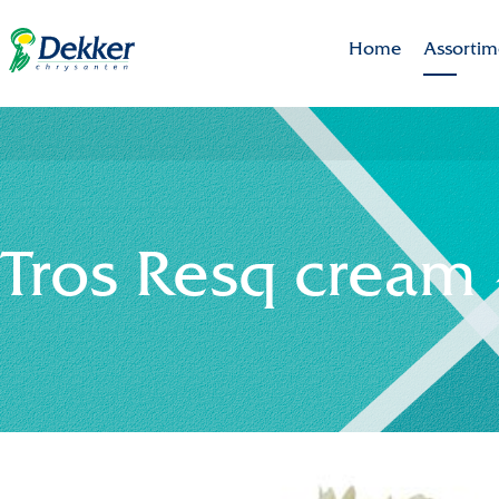
Home
Assortim
Brands
Assortim
Uitgelich
Tros Resq cream 