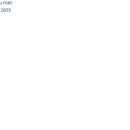
u met:
12655